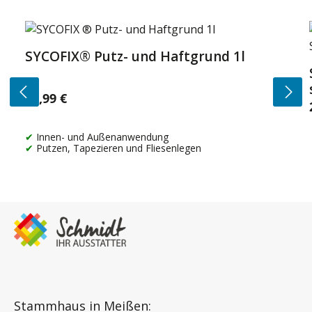
Produktgalerie überspringen
SYCOFIX® Putz- und Haftgrund 1l
14,99 €
Regulärer Preis:
Innen- und Außenanwendung
Putzen, Tapezieren und Fliesenlegen
Stammhaus in Meißen: