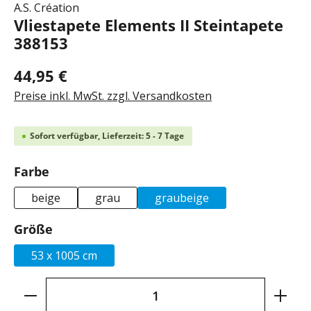
A.S. Création
Vliestapete Elements II Steintapete
388153
44,95 €
Preise inkl. MwSt. zzgl. Versandkosten
Sofort verfügbar, Lieferzeit: 5 - 7 Tage
auswählen
Farbe
beige
grau
graubeige
auswählen
Größe
53 x 1005 cm
Produkt Anzahl: Gib den gewünschten Wer