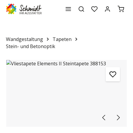
Waren
alt springen
Wandgestaltung
Tapeten
Stein- und Betonoptik
Bildergalerie überspringen