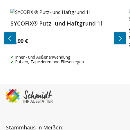
Produktgalerie überspringen
SYCOFIX® Putz- und Haftgrund 1l
14,99 €
Regulärer Preis:
Innen- und Außenanwendung
Putzen, Tapezieren und Fliesenlegen
Stammhaus in Meißen: