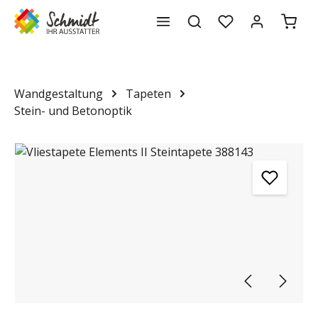
Waren
alt springen
Wandgestaltung
Tapeten
Stein- und Betonoptik
Bildergalerie überspringen