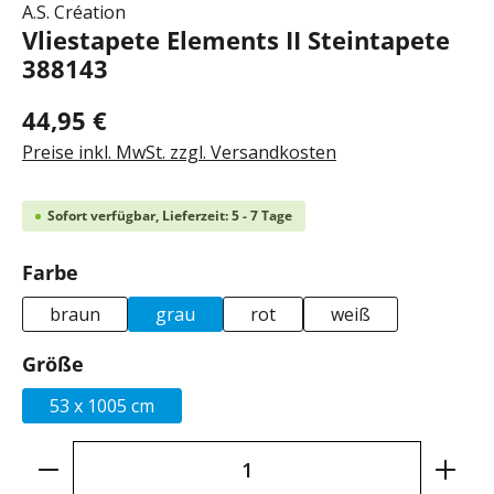
A.S. Création
Vliestapete Elements II Steintapete
388143
44,95 €
Preise inkl. MwSt. zzgl. Versandkosten
Sofort verfügbar, Lieferzeit: 5 - 7 Tage
auswählen
Farbe
braun
grau
rot
weiß
auswählen
Größe
53 x 1005 cm
Produkt Anzahl: Gib den gewünschten Wer