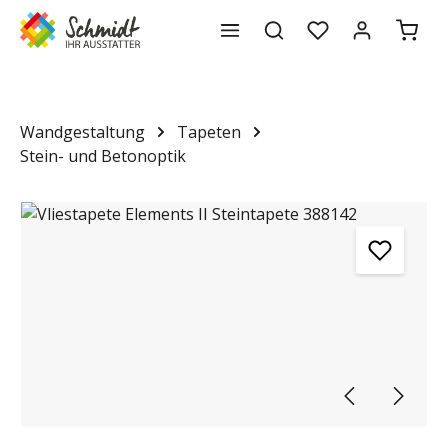
Waren
alt springen
Wandgestaltung
Tapeten
Stein- und Betonoptik
Bildergalerie überspringen