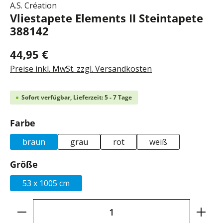
A.S. Création
Vliestapete Elements II Steintapete
388142
44,95 €
Preise inkl. MwSt. zzgl. Versandkosten
Sofort verfügbar, Lieferzeit: 5 - 7 Tage
auswählen
Farbe
braun
grau
rot
weiß
auswählen
Größe
53 x 1005 cm
Produkt Anzahl: Gib den gewünschten Wer