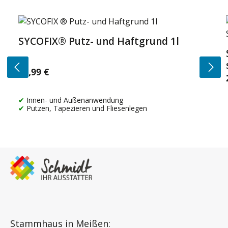
Produktgalerie überspringen
SYCOFIX® Putz- und Haftgrund 1l
14,99 €
Regulärer Preis:
Innen- und Außenanwendung
Putzen, Tapezieren und Fliesenlegen
Stammhaus in Meißen: