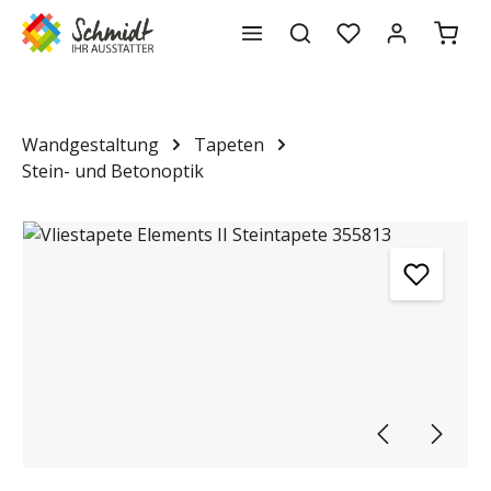
Waren
alt springen
Wandgestaltung
Tapeten
Stein- und Betonoptik
Bildergalerie überspringen