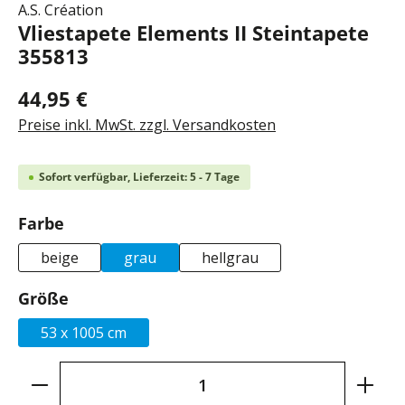
A.S. Création
Vliestapete Elements II Steintapete
355813
44,95 €
Preise inkl. MwSt. zzgl. Versandkosten
Sofort verfügbar, Lieferzeit: 5 - 7 Tage
auswählen
Farbe
beige
grau
hellgrau
auswählen
Größe
53 x 1005 cm
Produkt Anzahl: Gib den gewünschten Wer