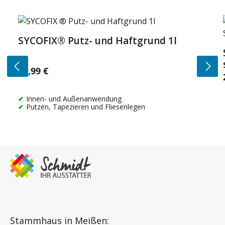
Produktgalerie überspringen
SYCOFIX® Putz- und Haftgrund 1l
14,99 €
Regulärer Preis:
Innen- und Außenanwendung
Putzen, Tapezieren und Fliesenlegen
Stammhaus in Meißen: