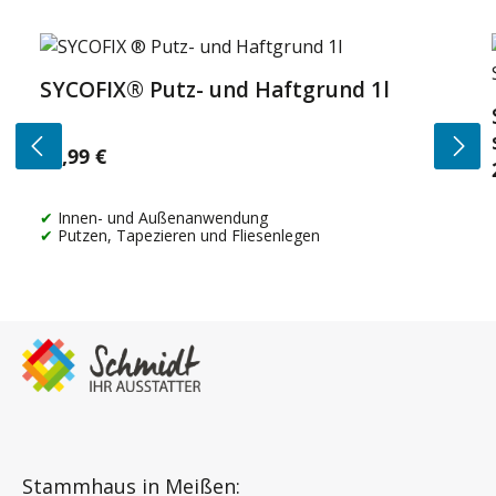
Produktgalerie überspringen
SYCOFIX® Putz- und Haftgrund 1l
14,99 €
Regulärer Preis:
Innen- und Außenanwendung
Putzen, Tapezieren und Fliesenlegen
Stammhaus in Meißen: