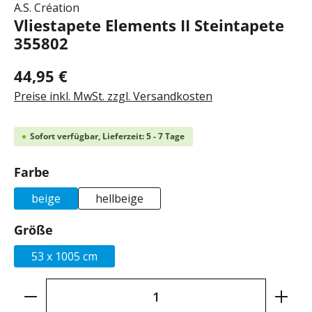
A.S. Création
Vliestapete Elements II Steintapete
355802
44,95 €
Preise inkl. MwSt. zzgl. Versandkosten
Sofort verfügbar, Lieferzeit: 5 - 7 Tage
auswählen
Farbe
beige
hellbeige
auswählen
Größe
53 x 1005 cm
Produkt Anzahl: Gib den gewünschten Wer