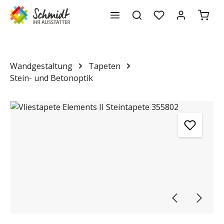
Waren
alt springen
Wandgestaltung
Tapeten
Stein- und Betonoptik
Bildergalerie überspringen