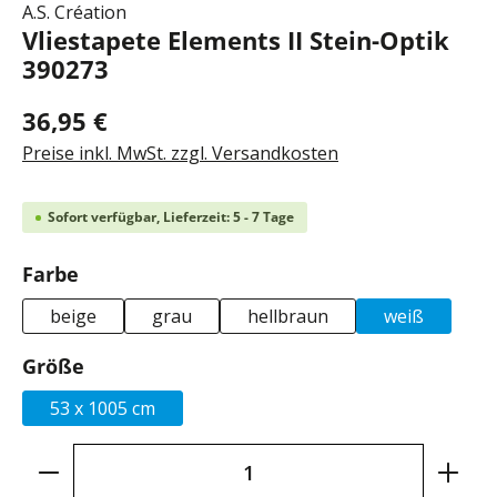
A.S. Création
Vliestapete Elements II Stein-Optik
390273
36,95 €
Preise inkl. MwSt. zzgl. Versandkosten
Sofort verfügbar, Lieferzeit: 5 - 7 Tage
auswählen
Farbe
beige
grau
hellbraun
weiß
auswählen
Größe
53 x 1005 cm
Produkt Anzahl: Gib den gewünschten Wer