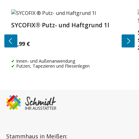
Produktgalerie überspringen
SYCOFIX® Putz- und Haftgrund 1l
14,99 €
Regulärer Preis:
Innen- und Außenanwendung
Putzen, Tapezieren und Fliesenlegen
Stammhaus in Meißen: