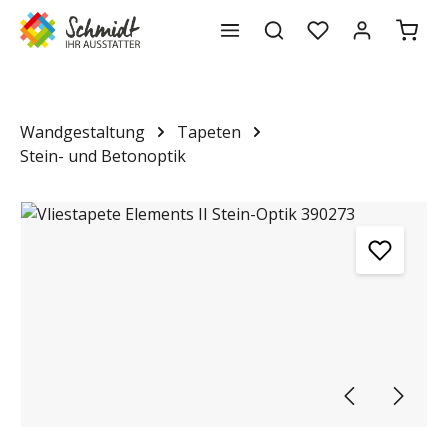
Waren
alt springen
Wandgestaltung
Tapeten
Stein- und Betonoptik
Bildergalerie überspringen