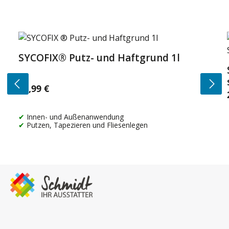
Produktgalerie überspringen
SYCOFIX® Putz- und Haftgrund 1l
14,99 €
Regulärer Preis:
Innen- und Außenanwendung
Putzen, Tapezieren und Fliesenlegen