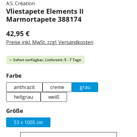
A.S. Création
Vliestapete Elements II
Marmortapete 388174
42,95 €
Preise inkl. MwSt. zzgl. Versandkosten
Sofort verfügbar, Lieferzeit: 5 - 7 Tage
auswählen
Farbe
anthrazit
creme
grau
hellgrau
weiß
auswählen
Größe
53 x 1005 cm
Produkt Anzahl: Gib den gewünschten Wer