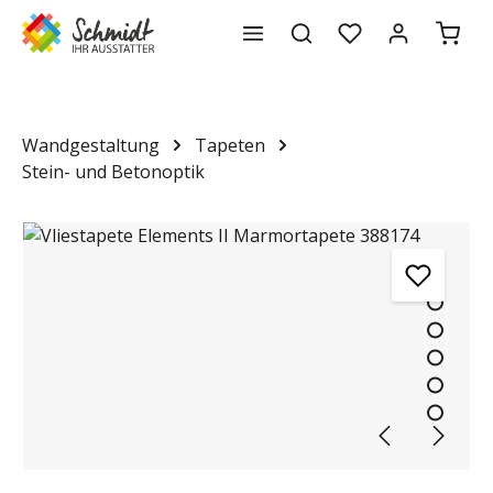
Waren
alt springen
Wandgestaltung
Tapeten
Stein- und Betonoptik
Bildergalerie überspringen