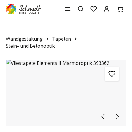
Waren
alt springen
Wandgestaltung
Tapeten
Stein- und Betonoptik
Bildergalerie überspringen