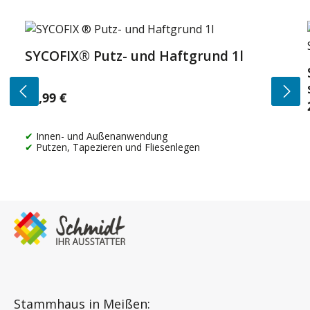
Produktgalerie überspringen
SYCOFIX® Putz- und Haftgrund 1l
14,99 €
Regulärer Preis:
Innen- und Außenanwendung
Putzen, Tapezieren und Fliesenlegen
Stammhaus in Meißen: