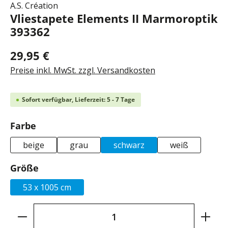
A.S. Création
Vliestapete Elements II Marmoroptik
393362
29,95 €
Preise inkl. MwSt. zzgl. Versandkosten
Sofort verfügbar, Lieferzeit: 5 - 7 Tage
auswählen
Farbe
beige
grau
schwarz
weiß
auswählen
Größe
53 x 1005 cm
Produkt Anzahl: Gib den gewünschten Wer