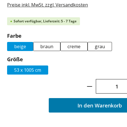
Preise inkl. MwSt. zzgl. Versandkosten
Sofort verfügbar, Lieferzeit: 5 - 7 Tage
auswählen
Farbe
beige
braun
creme
grau
auswählen
Größe
53 x 1005 cm
Produkt Anzah
In den Warenkorb