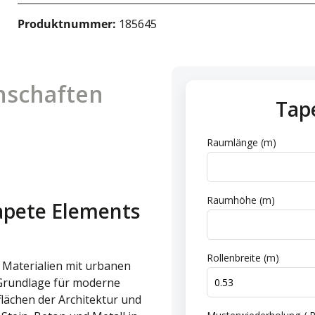
Produktnummer:
185645
nschaften
Tap
n
Raumlänge (m)
Raumhöhe (m)
apete Elements
Rollenbreite (m)
e Materialien mit urbanen
 Grundlage für moderne
lächen der Architektur und