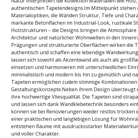
Natur interpretiert die Kollektion Materialien wie Holz,
authentischen Tapetendesigns.Im Mittelpunkt stehen r
Materialoptiken, die Wänden Struktur, Tiefe und Chara
markante Betonflächen im Industrial-Look, rustikale
Holzstrukturen – die Designs bringen die Atmosphäre
Architektur und natürlicher Wohnwelten in den Innenr
Prägungen und strukturierte Oberflächen wirken die 
authentisch und schaffen eine lebendige Wandwirkung.
lassen sich sowohl als Akzentwand als auch als großf
einsetzen und harmonieren mit unterschiedlichen Einri
minimalistisch und modern bis hin zu gemütlich und na
Tapeten ermöglichen zudem stimmige Kombinationen u
Gestaltungskonzepte.Neben ihrem Design überzeugt di
ihre hochwertige Vliesqualität. Die Tapeten sind strapa
und lassen sich dank Wandklebetechnik besonders ein
können sie bei Renovierungen wieder restlos trocken e
einer praktischen und langlebigen Lösung für Wohnrä
entstehen Räume mit ausdrucksstarker Materialwirku
und voller Charakter.