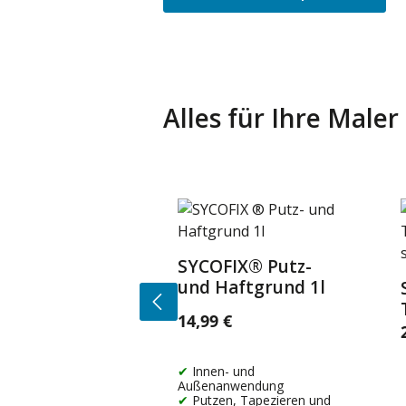
Alles für Ihre Male
Produktgalerie überspringen
SYCOFIX® Putz-
Details
und Haftgrund 1l
14,99 €
Regulärer Preis:
R
Innen- und
Außenanwendung
Putzen, Tapezieren und