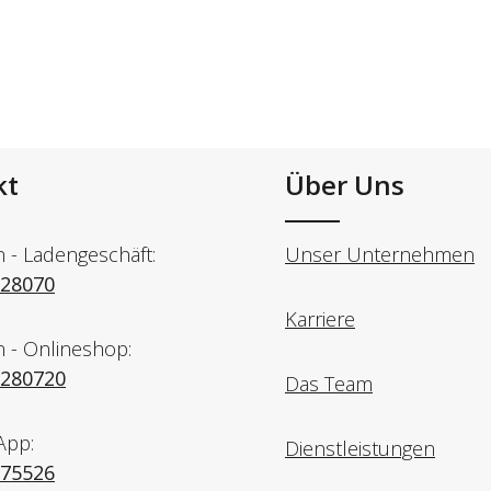
kt
Über Uns
n - Ladengeschäft:
Unser Unternehmen
728070
Karriere
n - Onlineshop:
7280720
Das Team
App:
Dienstleistungen
975526