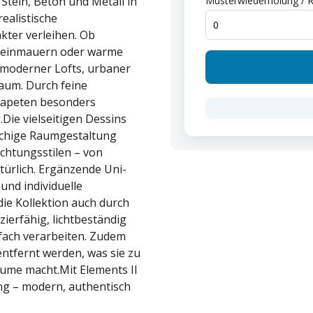
 Stein, Beton und Metall in
Musterwiederholung / R
ealistische
kter verleihen. Ob
 Steinmauern oder warme
 moderner Lofts, urbaner
aum. Durch feine
Tapeten besonders
Die vielseitigen Dessins
lächige Raumgestaltung
chtungsstilen – von
türlich. Ergänzende Uni-
nd individuelle
e Kollektion auch durch
zierfähig, lichtbeständig
fach verarbeiten. Zudem
ntfernt werden, was sie zu
ume macht.Mit Elements II
ng – modern, authentisch