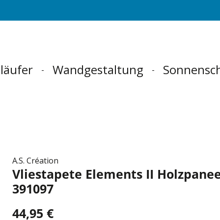
läufer
Wandgestaltung
Sonnensc
A.S. Création
Vliestapete Elements II Holzpane
391097
44,95 €