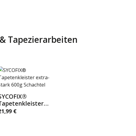
r & Tapezierarbeiten
SYCOFIX®
Details
Tapetenkleister
extra-stark 600g
21,99 €
egulärer Preis:
Schachtel