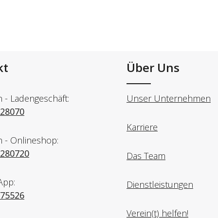
kt
Über Uns
n - Ladengeschäft:
Unser Unternehmen
728070
Karriere
n - Onlineshop:
7280720
Das Team
App:
Dienstleistungen
975526
Verein(t) helfen!