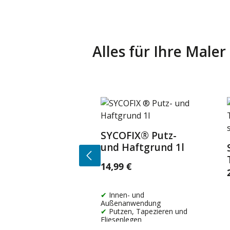
Alles für Ihre Male
Produktgalerie überspringen
SYCOFIX® Putz-
Details
und Haftgrund 1l
14,99 €
Regulärer Preis:
R
Innen- und
Außenanwendung
Putzen, Tapezieren und
Fliesenlegen