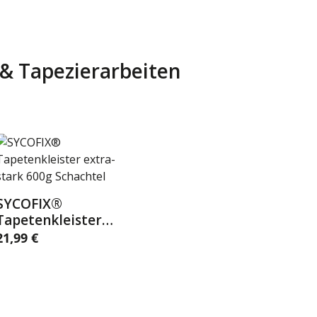
r & Tapezierarbeiten
SYCOFIX®
Details
Tapetenkleister
extra-stark 600g
21,99 €
egulärer Preis:
Schachtel