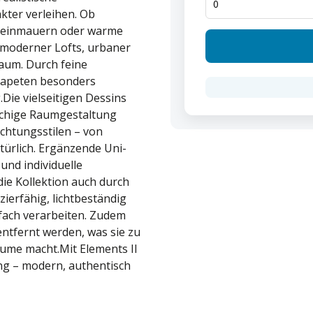
kter verleihen. Ob
 Steinmauern oder warme
 moderner Lofts, urbaner
aum. Durch feine
Tapeten besonders
Die vielseitigen Dessins
lächige Raumgestaltung
chtungsstilen – von
türlich. Ergänzende Uni-
nd individuelle
e Kollektion auch durch
zierfähig, lichtbeständig
fach verarbeiten. Zudem
ntfernt werden, was sie zu
ume macht.Mit Elements II
ng – modern, authentisch