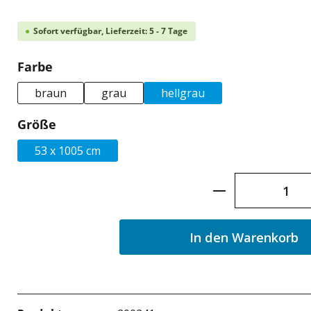
Sofort verfügbar, Lieferzeit: 5 - 7 Tage
auswählen
Farbe
braun
grau
hellgrau
auswählen
Größe
53 x 1005 cm
Produkt Anzah
In den Warenkorb