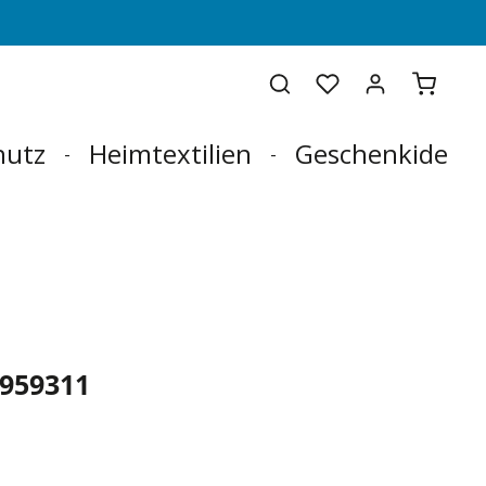
Warenko
hutz
Heimtextilien
Geschenkideen
 959311