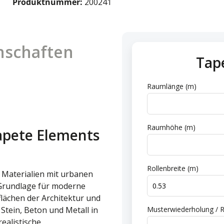
Produktnummer:
200241
nschaften
Tap
n
Raumlänge (m)
Raumhöhe (m)
apete Elements
Rollenbreite (m)
e Materialien mit urbanen
 Grundlage für moderne
lächen der Architektur und
 Stein, Beton und Metall in
Musterwiederholung / R
ealistische