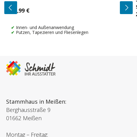
14,99 €
Regulärer Preis:
Innen- und Außenanwendung
Putzen, Tapezieren und Fliesenlegen
Stammhaus in Meißen:
Berghausstraße 9
01662 Meißen
Montag – Freitag: