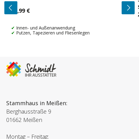
14,99 €
Regulärer Preis:
Innen- und Außenanwendung
Putzen, Tapezieren und Fliesenlegen
Stammhaus in Meißen:
Berghausstraße 9
01662 Meißen
Montag – Freitag: