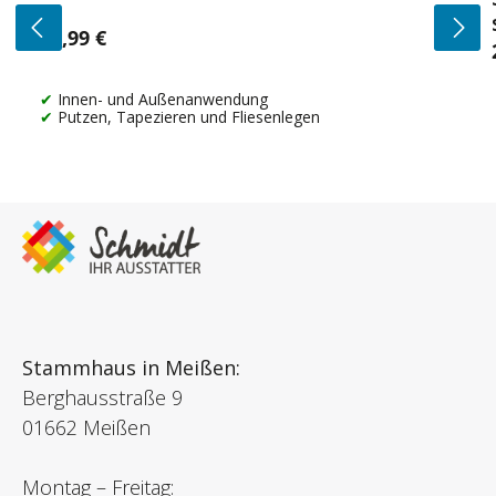
14,99 €
Regulärer Preis:
Innen- und Außenanwendung
Putzen, Tapezieren und Fliesenlegen
Stammhaus in Meißen:
Berghausstraße 9
01662 Meißen
Montag – Freitag: