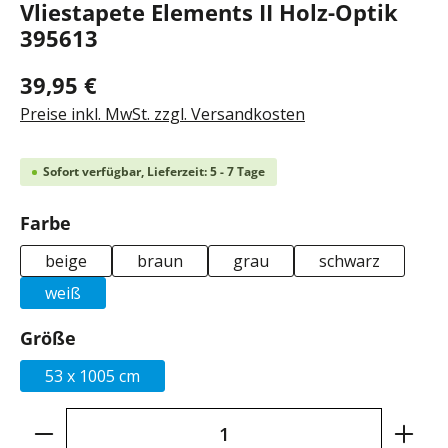
Vliestapete Elements II Holz-Optik
395613
39,95 €
Preise inkl. MwSt. zzgl. Versandkosten
Sofort verfügbar, Lieferzeit: 5 - 7 Tage
auswählen
Farbe
beige
braun
grau
schwarz
weiß
auswählen
Größe
53 x 1005 cm
Produkt Anzahl: Gib den gewünschten Wer