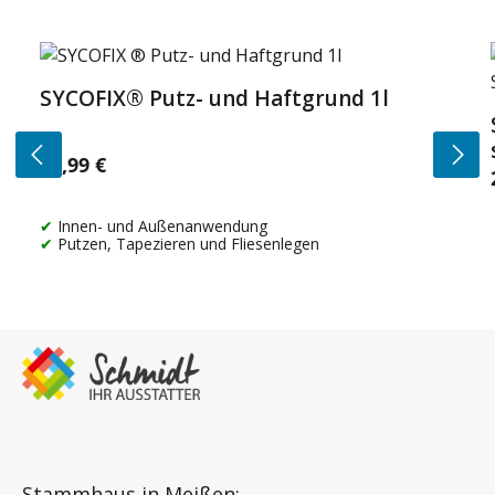
Produktgalerie überspringen
SYCOFIX® Putz- und Haftgrund 1l
14,99 €
Regulärer Preis:
Innen- und Außenanwendung
Putzen, Tapezieren und Fliesenlegen
Stammhaus in Meißen: