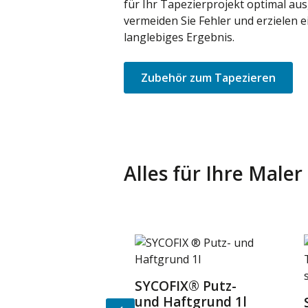
für Ihr Tapezierprojekt optimal aus
vermeiden Sie Fehler und erzielen e
langlebiges Ergebnis.
Zubehör zum Tapezieren
Alles für Ihre Male
Produktgalerie überspringen
SYCOFIX® Putz-
Details
und Haftgrund 1l