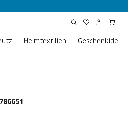
Warenko
hutz
Heimtextilien
Geschenkideen
 786651