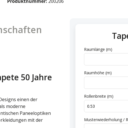
Produktnummer:
200206
nschaften
Tap
n
Raumlänge (m)
Raumhöhe (m)
pete 50 Jahre
Rollenbreite (m)
-Designs einen der
 als moderne
entischen Paneeloptiken
rkleidungen mit der
Musterwiederholung / R