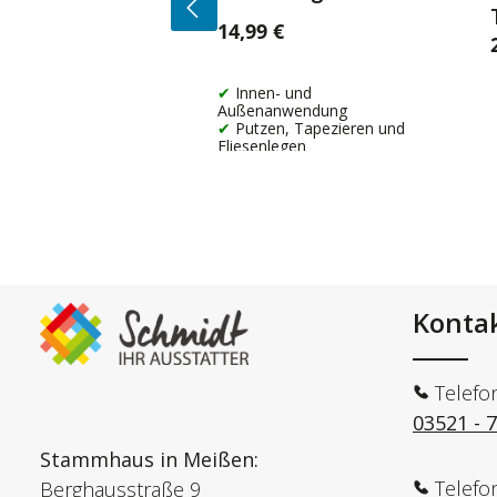
14,99 €
Regulärer Preis:
R
Innen- und
Außenanwendung
Putzen, Tapezieren und
Fliesenlegen
Konta
Telefo
03521 - 
Stammhaus in Meißen:
Telefo
Berghausstraße 9