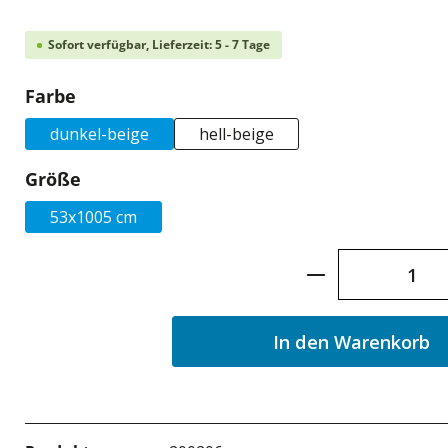
Sofort verfügbar, Lieferzeit: 5 - 7 Tage
auswählen
Farbe
dunkel-beige
hell-beige
auswählen
Größe
53x1005 cm
Produkt Anzah
In den Warenkorb