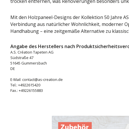
trocken entfernen, was Renovierungen besonders unko
Mit den Holzpaneel-Designs der Kollektion 50 Jahre AS e
Verbindung aus natürlicher Wohnlichkeit, moderner Op
Handhabung – eine zeitgemäße Alternative zu klassi
Angabe des Herstellers nach Produktsicherheitsver
A.S. Création Tapeten AG
Südstraße 47
51645 Gummersbach
DE
E-Mail: contact@as-creation.de
Tel.: +4922615420
Fax.: +49226155883