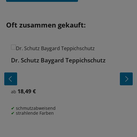
Produktgalerie überspringen
Oft zusammen gekauft:
Dr. Schutz Baygard Teppichschutz
18,49 €
Regulärer Preis:
ab
schmutzabweisend
strahlende Farben