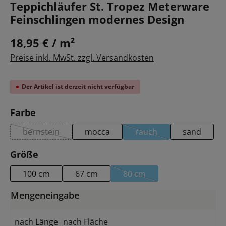
Teppichläufer St. Tropez Meterware
Feinschlingen modernes Design
18,95 € / m²
Preise inkl. MwSt. zzgl. Versandkosten
Der Artikel ist derzeit nicht verfügbar
auswählen
Farbe
bernstein
mocca
rauch
sand
(Diese Option ist zurzeit nicht verfügbar.)
(Diese Option ist zurzei
auswählen
Größe
100 cm
67 cm
80 cm
(Diese Option ist zurzeit ni
Mengeneingabe
nach Länge
nach Fläche