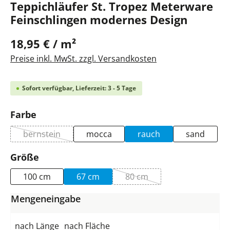
Teppichläufer St. Tropez Meterware
Feinschlingen modernes Design
18,95 € / m²
Preise inkl. MwSt. zzgl. Versandkosten
Sofort verfügbar, Lieferzeit: 3 - 5 Tage
auswählen
Farbe
bernstein
mocca
rauch
sand
(Diese Option ist zurzeit nicht verfügbar.)
auswählen
Größe
100 cm
67 cm
80 cm
(Diese Option ist zurzeit ni
Mengeneingabe
nach Länge
nach Fläche