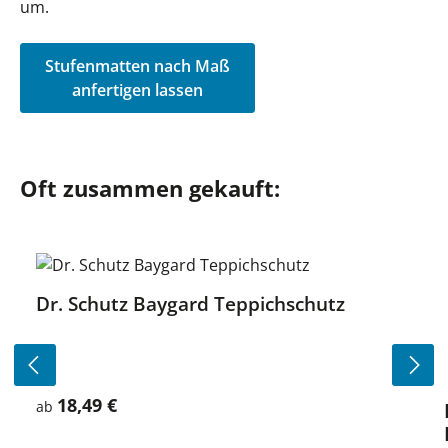
um.
Stufenmatten nach Maß
anfertigen lassen
Produktgalerie überspringen
Oft zusammen gekauft:
Dr. Schutz Baygard Teppichschutz
18,49 €
Regulärer Preis:
ab