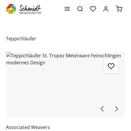
Waren
alt springen
Teppichläufer
Bildergalerie überspringen
Associated Weavers