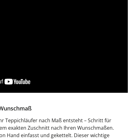
h Wunschmaß
Ihr Teppichläufer nach Maß entsteht – Schritt für
 dem exakten Zuschnitt nach Ihren Wunschmaßen.
on Hand einfasst und gekettelt. Dieser wichtige