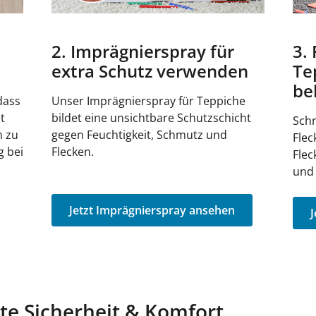
2. Imprägnierspray für
3.
extra Schutz verwenden
Te
be
dass
Unser Imprägnierspray für Teppiche
t
bildet eine unsichtbare Schutzschicht
Schn
n zu
gegen Feuchtigkeit, Schmutz und
Flec
g bei
Flecken.
Flec
und
Jetzt Imprägnierspray ansehen
J
ste Sicherheit & Komfort