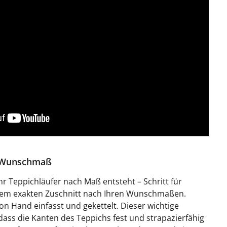
h Wunschmaß
Ihr Teppichläufer nach Maß entsteht – Schritt für
 dem exakten Zuschnitt nach Ihren Wunschmaßen.
on Hand einfasst und gekettelt. Dieser wichtige
 dass die Kanten des Teppichs fest und strapazierfähig