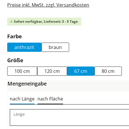
Preise inkl. MwSt. zzgl. Versandkosten
Sofort verfügbar, Lieferzeit: 3 - 5 Tage
auswählen
Farbe
anthrazit
braun
auswählen
Größe
100 cm
120 cm
67 cm
80 cm
Mengeneingabe
nach Länge
nach Fläche
Länge