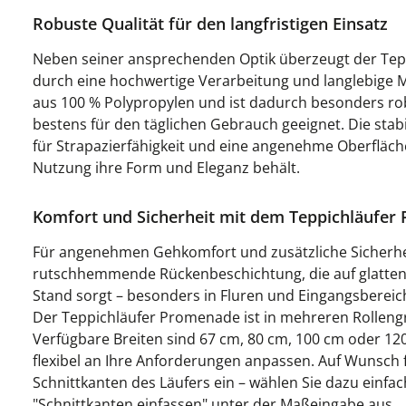
Robuste Qualität für den langfristigen Einsatz
Neben seiner ansprechenden Optik überzeugt der Te
durch eine hochwertige Verarbeitung und langlebige Ma
aus 100 % Polypropylen und ist dadurch besonders rob
bestens für den täglichen Gebrauch geeignet. Die stabi
für Strapazierfähigkeit und eine angenehme Oberfläche
Nutzung ihre Form und Eleganz behält.
Komfort und Sicherheit mit dem Teppichläufer
Für angenehmen Gehkomfort und zusätzliche Sicherhei
rutschhemmende Rückenbeschichtung, die auf glatten 
Stand sorgt – besonders in Fluren und Eingangsbereiche
Der Teppichläufer Promenade ist in mehreren Rollengr
Verfügbare Breiten sind 67 cm, 80 cm, 100 cm oder 120 
flexibel an Ihre Anforderungen anpassen. Auf Wunsch 
Schnittkanten des Läufers ein – wählen Sie dazu einfac
"Schnittkanten einfassen" unter der Maßeingabe aus.