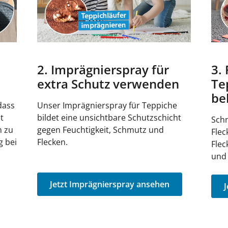
2. Imprägnierspray für
3.
extra Schutz verwenden
Te
be
dass
Unser Imprägnierspray für Teppiche
t
bildet eine unsichtbare Schutzschicht
Schn
n zu
gegen Feuchtigkeit, Schmutz und
Flec
g bei
Flecken.
Flec
und
Jetzt Imprägnierspray ansehen
J