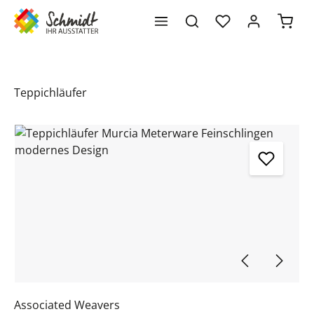
Waren
alt springen
Teppichläufer
Bildergalerie überspringen
Associated Weavers