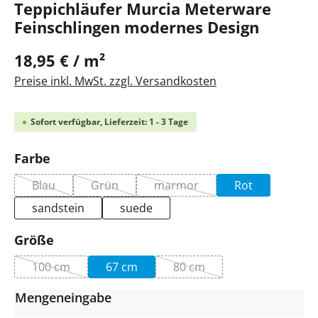
Teppichläufer Murcia Meterware
Feinschlingen modernes Design
18,95 € / m²
Preise inkl. MwSt. zzgl. Versandkosten
Sofort verfügbar, Lieferzeit: 1 - 3 Tage
auswählen
Farbe
Blau
Grün
marmor
Rot
(Diese Option ist zurzeit nicht verfügbar.)
(Diese Option ist zurzeit nicht verfügbar.)
(Diese Option ist zurzeit nicht
sandstein
suede
auswählen
Größe
100 cm
67 cm
80 cm
(Diese Option ist zurzeit nicht verfügbar.)
(Diese Option ist zurzeit ni
Mengeneingabe