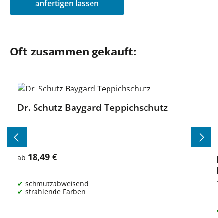
anfertigen lassen
Produktgalerie überspringen
Oft zusammen gekauft:
Dr. Schutz Baygard Teppichschutz
18,49 €
Regulärer Preis:
ab
schmutzabweisend
strahlende Farben