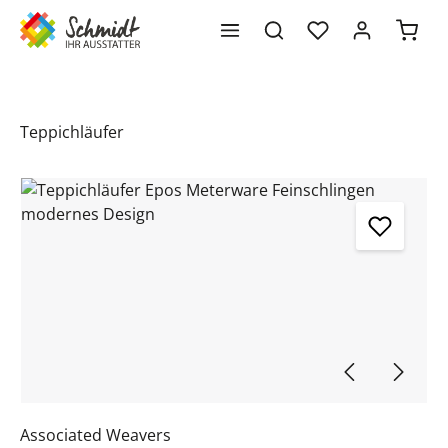
Waren
alt springen
Teppichläufer
Bildergalerie überspringen
Associated Weavers