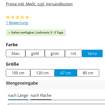
Preise inkl. MwSt. zzgl. Versandkosten
Durchschnittliche Bewertung von 5 von 5 Sternen
1 Bewertung
Sofort verfügbar, Lieferzeit: 3 - 5 Tage
auswählen
Farbe
blau
gold
grün
rot
terra
auswählen
Größe
100 cm
120 cm
67 cm
80 cm
Mengeneingabe
nach Länge
nach Fläche