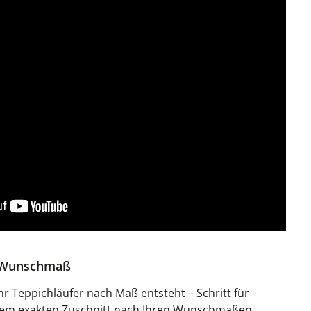
h Wunschmaß
Ihr Teppichläufer nach Maß entsteht – Schritt für
 dem exakten Zuschnitt nach Ihren Wunschmaßen.