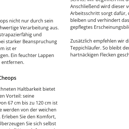
Anschließend wird dieser v
Arbeitsschritt sorgt dafür,
bleiben und verhindert das
eops nicht nur durch sein
gepflegtes Erscheinungsbil
hwertige Verarbeitung aus.
 strapazierfähig und
Zusätzlich empfehlen wir d
bei starker Beanspruchung
Teppichläufer. So bleibt de
m ist er
hartnäckigen Flecken gesch
gen. Ein feuchter Lappen
 entfernen.
 Cheops
hneten Haltbarkeit bietet
n Vorteil: seine
on 67 cm bis zu 120 cm ist
Sie werden von der weichen
. Erleben Sie den Komfort,
Überzeugen Sie sich selbst