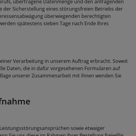
s Abrufs, übertragene Datenmenge und den anfragenden
 der Sicherstellung eines störungsfreien Betriebs der
nteressensabwägung überwiegenden berechtigten
n werden spätestens sieben Tage nach Ende Ihres
einer Verarbeitung in unserem Auftrag erbracht. Soweit
lle Daten, die in dafür vorgesehenen Formularen auf
undlage unserer Zusammenarbeit mit ihnen wenden Sie
ufnahme
 Leistungsstörungsansprüchen sowie etwaiger
nn Sie uns diese im Rahmen Ihrer Bestellung freiwillig