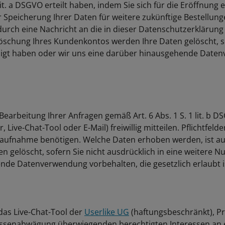
 1 lit. a DSGVO erteilt haben, indem Sie sich für die Eröffn
peicherung Ihrer Daten für weitere zukünftige Bestellunge
urch eine Nachricht an die in dieser Datenschutzerklärung
chung Ihres Kundenkontos werden Ihre Daten gelöscht, sof
willigt haben oder wir uns eine darüber hinausgehende Daten
rbeitung Ihrer Anfragen gemäß Art. 6 Abs. 1 S. 1 lit. b 
Live-Chat-Tool oder E-Mail) freiwillig mitteilen. Pflichtfeld
taufnahme benötigen. Welche Daten erhoben werden, ist aus
 gelöscht, sofern Sie nicht ausdrücklich in eine weitere Nu
nde Datenverwendung vorbehalten, die gesetzlich erlaubt ist
as Live-Chat-Tool der
Userlike UG
(haftungsbeschränkt), Pr
ssenabwägung überwiegenden berechtigten Interessen an e