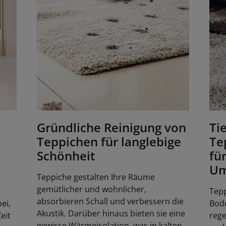
Gründliche Reinigung von
Ti
Teppichen für langlebige
Te
Schönheit
fü
Um
Teppiche gestalten Ihre Räume
gemütlicher und wohnlicher,
Tepp
absorbieren Schall und verbessern die
ei,
Bod
Akustik. Darüber hinaus bieten sie eine
eit
rege
gewisse Wärmeisolation, was in kalten