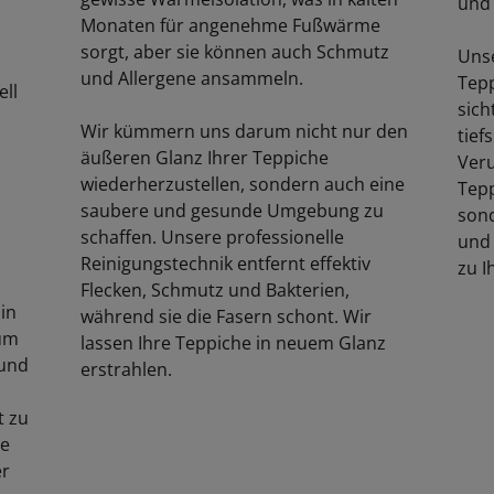
und 
Monaten für angenehme Fußwärme
sorgt, aber sie können auch Schmutz
Unse
und Allergene ansammeln.
Tepp
ell
sich
Wir kümmern uns darum nicht nur den
tief
äußeren Glanz Ihrer Teppiche
Veru
wiederherzustellen, sondern auch eine
Tepp
saubere und gesunde Umgebung zu
sond
schaffen. Unsere professionelle
und 
Reinigungstechnik entfernt effektiv
zu 
Flecken, Schmutz und Bakterien,
 in
während sie die Fasern schont. Wir
 um
lassen Ihre Teppiche in neuem Glanz
 und
erstrahlen.
t zu
se
er