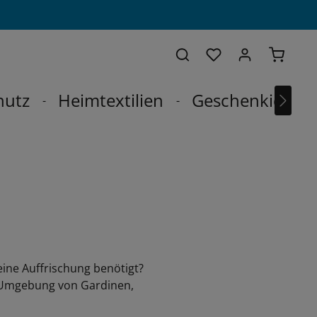
Du hast 0 Produkte
Warenko
hutz
Heimtextilien
Geschenkideen
ine Auffrischung benötigt?
d Umgebung von Gardinen,