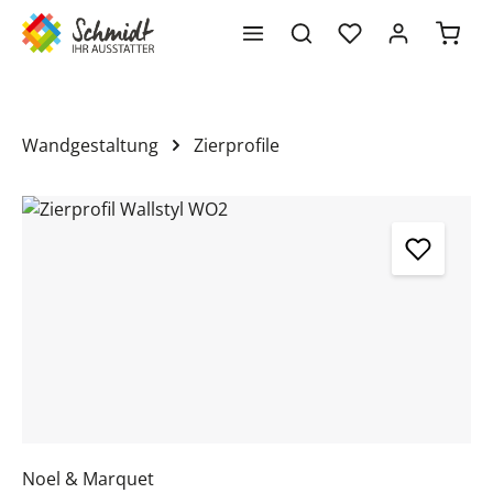
Waren
alt springen
Wandgestaltung
Zierprofile
Bildergalerie überspringen
Noel & Marquet