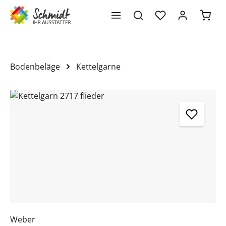
Waren
alt springen
Bodenbeläge
Kettelgarne
Bildergalerie überspringen
Weber