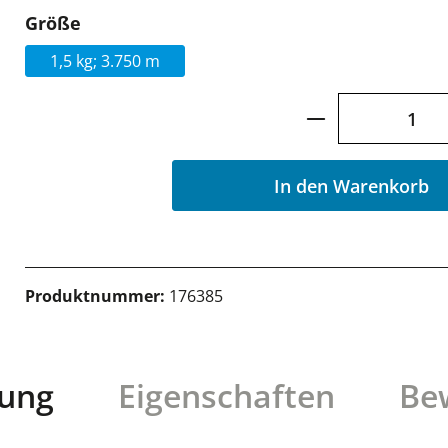
auswählen
Größe
1,5 kg; 3.750 m
Produkt Anzah
In den Warenkorb
Produktnummer:
176385
bung
Eigenschaften
Be