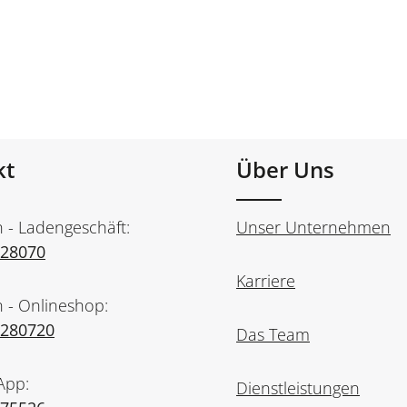
kt
Über Uns
n - Ladengeschäft:
Unser Unternehmen
728070
Karriere
n - Onlineshop:
7280720
Das Team
App:
Dienstleistungen