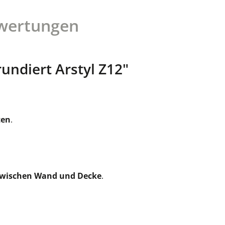
wertungen
undiert Arstyl Z12"
ten
.
zwischen Wand und Decke
.