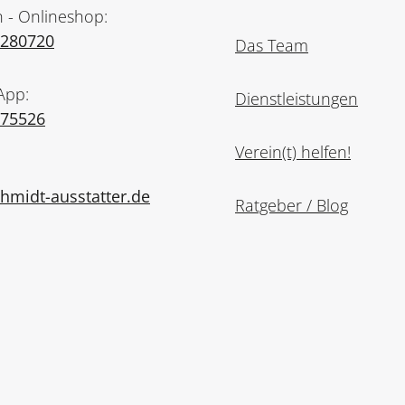
n - Onlineshop:
7280720
Das Team
App:
Dienstleistungen
975526
Verein(t) helfen!
midt-ausstatter.de
Ratgeber / Blog