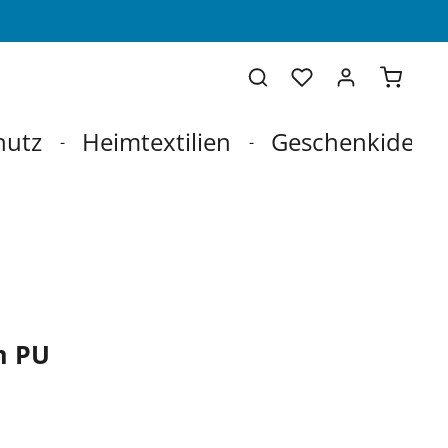
Warenko
hutz
Heimtextilien
Geschenkideen
m PU