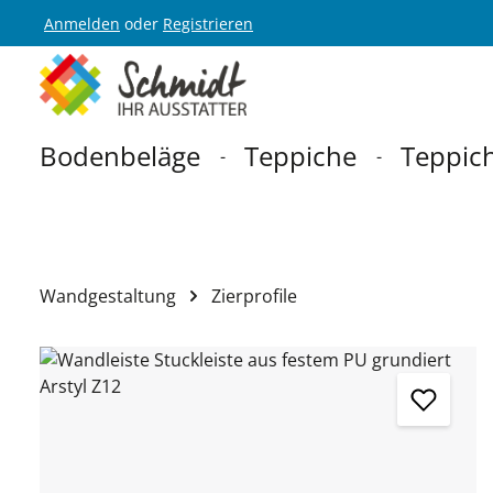
Anmelden
oder
Registrieren
Zur Hauptnavigation springen
Bodenbeläge
Teppiche
Teppich
Wandgestaltung
Zierprofile
Bildergalerie überspringen