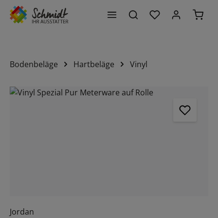
Du hast 0 Produk
Waren
alt springen
Bodenbeläge
Hartbeläge
Vinyl
Bildergalerie überspringen
Jordan