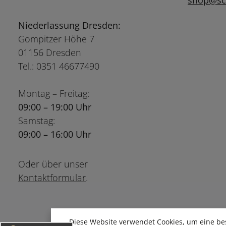
shop@sch
Niederlassung Dresden:
Gompitzer Höhe 7
01156 Dresden
Tel.: 0351 46677490
Montag – Freitag:
09:00 – 19:00 Uhr
Samstag:
09:00 – 16:00 Uhr
Oder über unser
Kontaktformular
.
Diese Website verwendet Cookies, um eine be