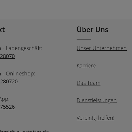
kt
Über Uns
n - Ladengeschäft:
Unser Unternehmen
728070
Karriere
n - Onlineshop:
7280720
Das Team
App:
Dienstleistungen
975526
Verein(t) helfen!