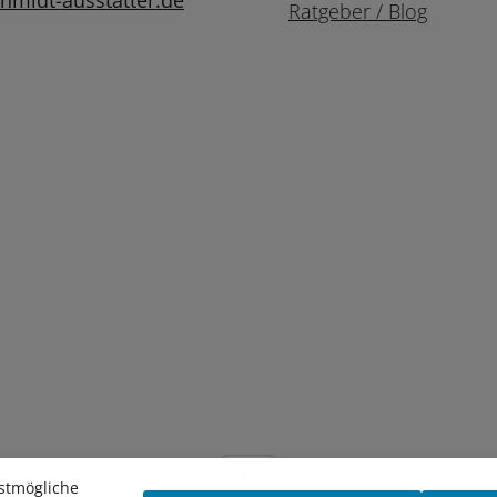
midt-ausstatter.de
Ratgeber / Blog
stmögliche