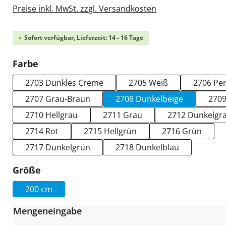
Preise inkl. MwSt. zzgl. Versandkosten
Sofort verfügbar, Lieferzeit: 14 - 16 Tage
auswählen
Farbe
2703 Dunkles Creme
2705 Weiß
2706 Per
2707 Grau-Braun
2708 Dunkelbeige
2709
2710 Hellgrau
2711 Grau
2712 Dunkelgr
2714 Rot
2715 Hellgrün
2716 Grün
2717 Dunkelgrün
2718 Dunkelblau
auswählen
Größe
200 cm
Mengeneingabe