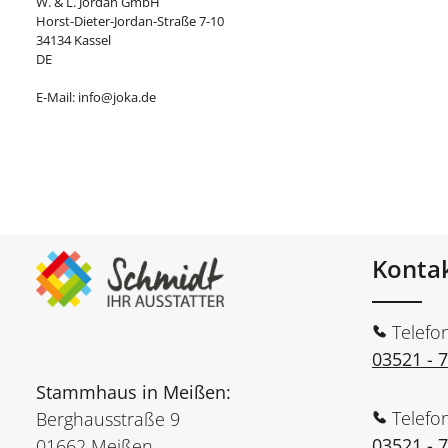
W. & L. Jordan GmbH
Horst-Dieter-Jordan-Straße 7-10
34134 Kassel
DE
E-Mail: info@joka.de
Konta
Telefo
03521 - 
Stammhaus in Meißen:
Telefo
Berghausstraße 9
03521 - 
01662 Meißen