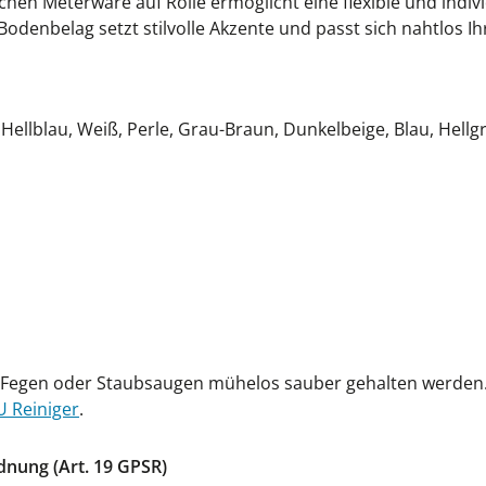
chen Meterware auf Rolle ermöglicht eine flexible und indiv
odenbelag setzt stilvolle Akzente und passt sich nahtlos I
Hellblau, Weiß, Perle, Grau-Braun, Dunkelbeige, Blau, Hellg
 Fegen oder Staubsaugen mühelos sauber gehalten werden. 
U Reiniger
.
dnung (Art. 19 GPSR)