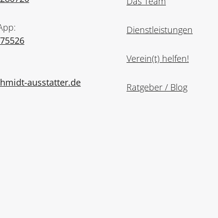
Das Team
App:
Dienstleistungen
975526
Verein(t) helfen!
midt-ausstatter.de
Ratgeber / Blog