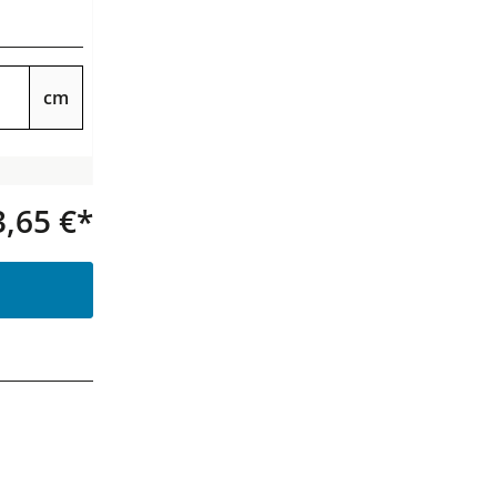
cm
3,65 €*
Produkt Anzahl: Gib den gewünsc