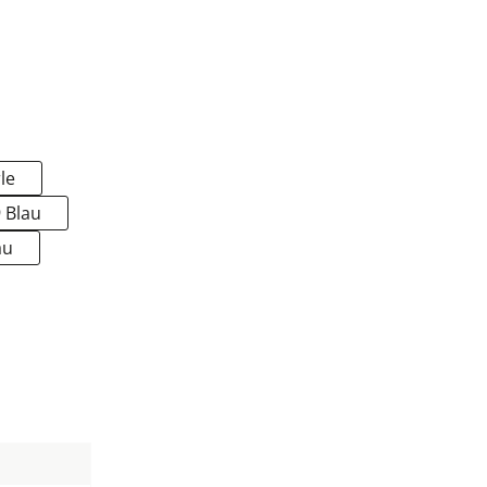
le
 Blau
au