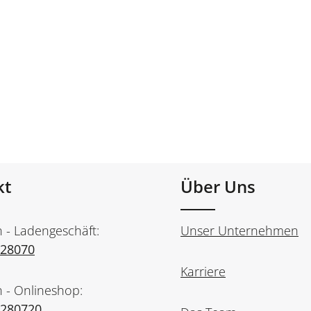
kt
Über Uns
n - Ladengeschäft:
Unser Unternehmen
728070
Karriere
n - Onlineshop:
7280720