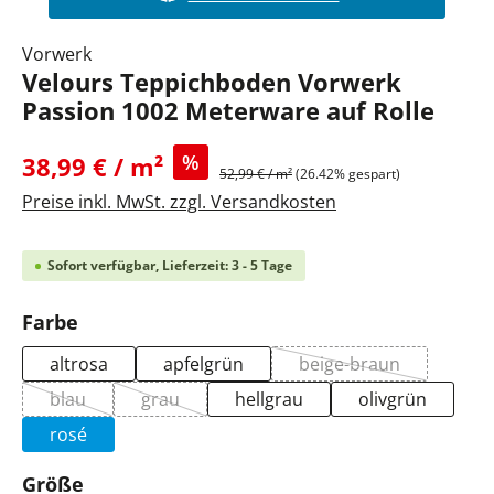
Vorwerk
Velours Teppichboden Vorwerk
Passion 1002 Meterware auf Rolle
%
38,99 € / m²
52,99 € / m²
(26.42% gespart)
Preise inkl. MwSt. zzgl. Versandkosten
Sofort verfügbar, Lieferzeit: 3 - 5 Tage
auswählen
Farbe
altrosa
apfelgrün
beige-braun
(Diese Option ist zu
blau
grau
hellgrau
olivgrün
(Diese Option ist zurzeit nicht verfügbar.)
(Diese Option ist zurzeit nicht verfügbar.)
rosé
auswählen
Größe