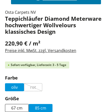
Osta Carpets NV
Teppichläufer Diamond Meterware
hochwertiger Wollvelours
klassisches Design
220,90 € / m²
Preise inkl. MwSt. zzgl. Versandkosten
Sofort verfügbar, Lieferzeit: 3 - 5 Tage
auswählen
Farbe
oliv
rot
(Diese Option ist zurzeit nicht verfügbar.)
auswählen
Größe
67 cm
85 cm