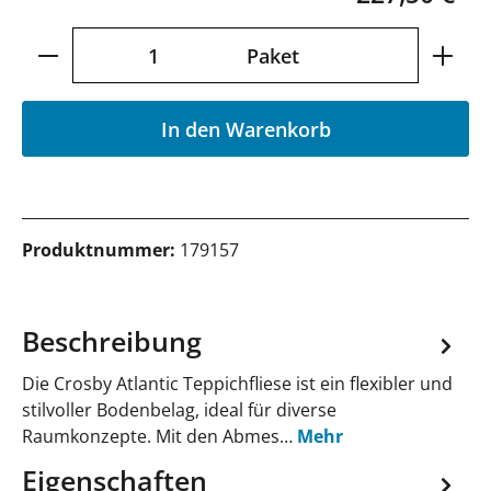
Produkt Anzahl: Gib den gewünschten Wer
Paket
In den Warenkorb
Produktnummer:
179157
Beschreibung
Die Crosby Atlantic Teppichfliese ist ein flexibler und
stilvoller Bodenbelag, ideal für diverse
Raumkonzepte. Mit den Abmes…
Mehr
Eigenschaften