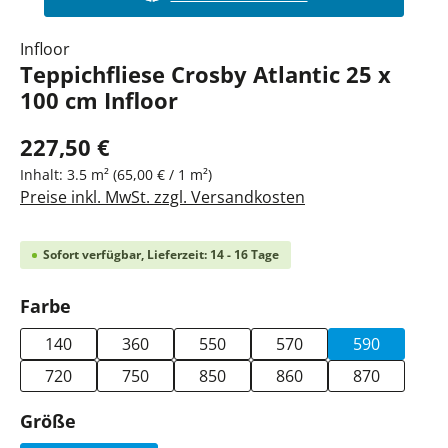
Infloor
Teppichfliese Crosby Atlantic 25 x
100 cm Infloor
227,50 €
Inhalt:
3.5 m²
(65,00 € / 1 m²)
Preise inkl. MwSt. zzgl. Versandkosten
Sofort verfügbar, Lieferzeit: 14 - 16 Tage
auswählen
Farbe
140
360
550
570
590
720
750
850
860
870
auswählen
Größe