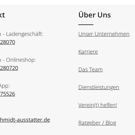
kt
Über Uns
n - Ladengeschäft:
Unser Unternehmen
728070
Karriere
n - Onlineshop:
7280720
Das Team
App:
Dienstleistungen
975526
Verein(t) helfen!
midt-ausstatter.de
Ratgeber / Blog