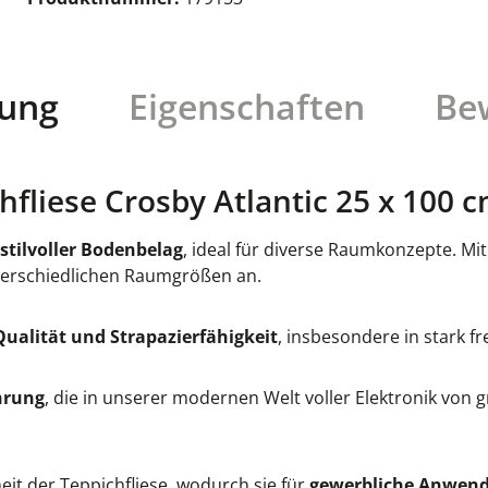
bung
Eigenschaften
Be
liese Crosby Atlantic 25 x 100 c
 stilvoller Bodenbelag
, ideal für diverse Raumkonzepte. Mi
nterschiedlichen Raumgrößen an.
Qualität und Strapazierfähigkeit
, insbesondere in stark f
hrung
, die in unserer modernen Welt voller Elektronik von 
eit der Teppichfliese, wodurch sie für
gewerbliche Anwen