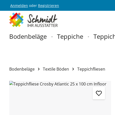
Anmelden
oder
Registrieren
Zur Hauptnavigation springen
Bodenbeläge
Teppiche
Teppich
Bodenbeläge
Textile Böden
Teppichfliesen
Bildergalerie überspringen