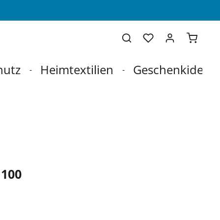
Warenko
hutz
Heimtextilien
Geschenkideen
 100