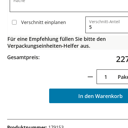
Fläche
Verschnitt-Anteil
Verschnitt einplanen
Für eine Empfehlung füllen Sie bitte den
Verpackungseinheiten-Helfer aus.
227
Gesamtpreis:
Produkt Anzah
Pak
In den Warenkorb
Produktnummer:
179153