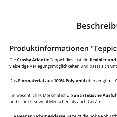
Beschrei
Produktinformationen "Teppichf
Die
Crosby Atlantic
Teppichfliese ist ein
flexibler und
vielseitige Verlegungsmöglichkeiten und passt sich u
Das
Flormaterial aus 100% Polyamid
überzeugt mit
Ein wesentliches Merkmal ist die
antistatische Ausfü
und schützt sowohl Menschen als auch Geräte.
Die
Beanspruchungsklasse 33
zeigt die hohe Robusth