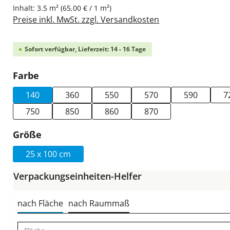
Inhalt:
3.5 m²
(65,00 € / 1 m²)
Preise inkl. MwSt. zzgl. Versandkosten
Sofort verfügbar, Lieferzeit: 14 - 16 Tage
auswählen
Farbe
140
360
550
570
590
7
750
850
860
870
auswählen
Größe
25 x 100 cm
Verpackungseinheiten-Helfer
nach Fläche
nach Raummaß