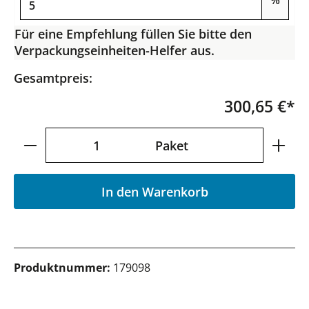
%
Für eine Empfehlung füllen Sie bitte den
Verpackungseinheiten-Helfer aus.
Gesamtpreis:
300,65 €*
Produkt Anzahl: Gib den gewünschten Wer
Paket
In den Warenkorb
Produktnummer:
179098