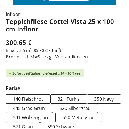
Infloor
Teppichfliese Cottel Vista 25 x 100
cm Infloor
300,65 €
Inhalt:
3.5 m²
(85,90 € / 1 m²)
Preise inkl. MwSt. zzgl. Versandkosten
Sofort verfügbar, Lieferzeit: 14 - 16 Tage
auswählen
Farbe
140 Fleischrot
321 Türkis
350 Navy
445 Gras-Grün
520 Silbergrau
541 Wolkengrau
550 Metallgrau
571 Grau
590 Schwarz