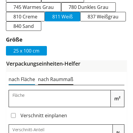
745 Warmes Grau
780 Dunkles Grau
810 Creme
811 Weiß
837 Weißgrau
840 Sand
auswählen
Größe
25 x 100 cm
Verpackungseinheiten-Helfer
nach Fläche
nach Raummaß
Fläche
m²
Verschnitt einplanen
Verschnitt-Anteil