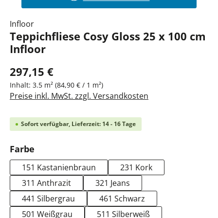
Infloor
Teppichfliese Cosy Gloss 25 x 100 cm
Infloor
297,15 €
Inhalt:
3.5 m²
(84,90 € / 1 m²)
Preise inkl. MwSt. zzgl. Versandkosten
Sofort verfügbar, Lieferzeit: 14 - 16 Tage
auswählen
Farbe
151 Kastanienbraun
231 Kork
311 Anthrazit
321 Jeans
441 Silbergrau
461 Schwarz
501 Weißgrau
511 Silberweiß