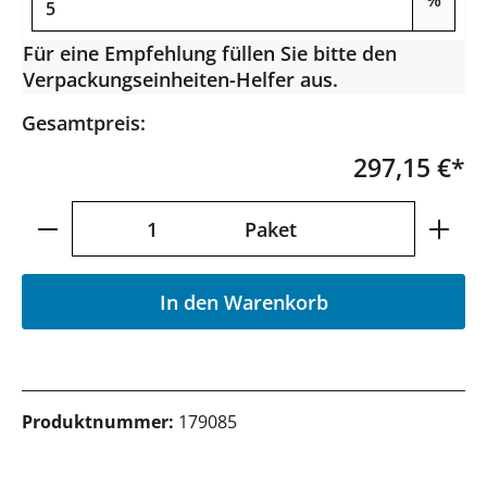
%
Für eine Empfehlung füllen Sie bitte den
Verpackungseinheiten-Helfer aus.
Gesamtpreis:
297,15 €*
Produkt Anzahl: Gib den gewünschten Wer
Paket
In den Warenkorb
Produktnummer:
179085