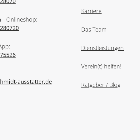
728070
Karriere
n - Onlineshop:
7280720
Das Team
App:
Dienstleistungen
975526
Verein(t) helfen!
midt-ausstatter.de
Ratgeber / Blog