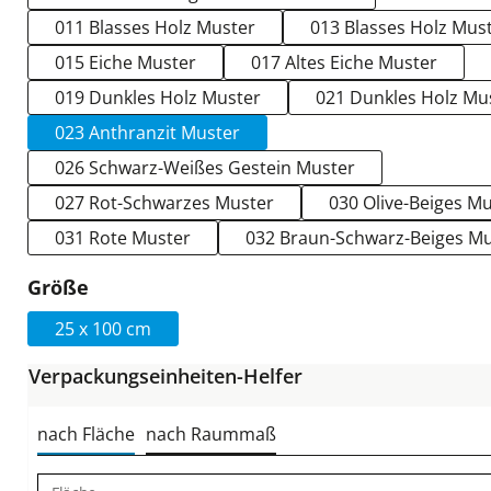
011 Blasses Holz Muster
013 Blasses Holz Mus
015 Eiche Muster
017 Altes Eiche Muster
019 Dunkles Holz Muster
021 Dunkles Holz Mu
023 Anthranzit Muster
026 Schwarz-Weißes Gestein Muster
027 Rot-Schwarzes Muster
030 Olive-Beiges M
031 Rote Muster
032 Braun-Schwarz-Beiges M
auswählen
Größe
25 x 100 cm
Verpackungseinheiten-Helfer
nach Fläche
nach Raummaß