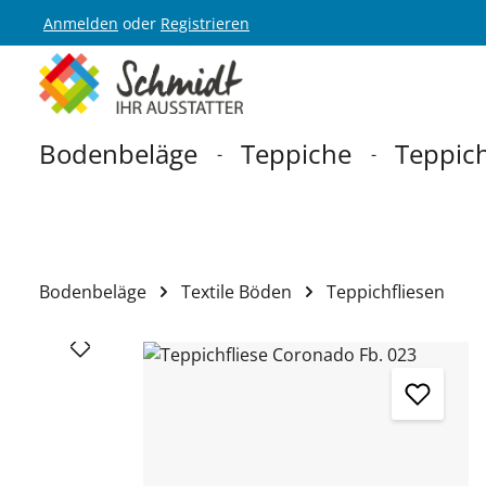
Anmelden
oder
Registrieren
Zur Hauptnavigation springen
Bodenbeläge
Teppiche
Teppich
Bodenbeläge
Textile Böden
Teppichfliesen
Bildergalerie überspringen