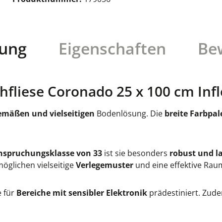
bung
Eigenschaften
Be
fliese Coronado 25 x 100 cm Infl
emäßen und vielseitigen
Bodenlösung. Die
breite Farbpal
nspruchungsklasse von 33
ist sie besonders
robust und l
öglichen vielseitige
Verlegemuster
und eine effektive Ra
e für
Bereiche mit sensibler Elektronik
prädestiniert. Zude