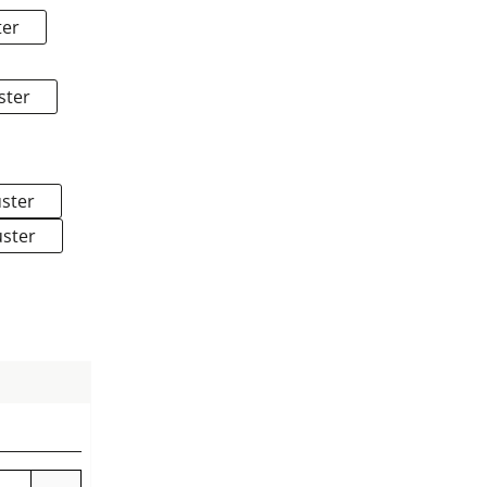
ter
ster
uster
uster