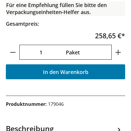
Für eine Empfehlung füllen Sie bitte den
Verpackungseinheiten-Helfer aus.
Gesamtpreis:
258,65 €*
Produkt Anzahl: Gib den gewünschten Wer
Paket
In den Warenkorb
Produktnummer:
179046
Beschreibung