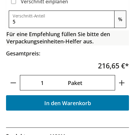
Verschnitt einplanen
Verschnitt-Anteil
%
Für eine Empfehlung füllen Sie bitte den
Verpackungseinheiten-Helfer aus.
Gesamtpreis:
216,65 €*
Produkt Anzahl: Gib den gewünschten Wer
Paket
In den Warenkorb