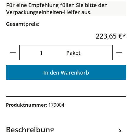
Für eine Empfehlung füllen Sie bitte den
Verpackungseinheiten-Helfer aus.
Gesamtpreis:
223,65 €*
Produkt Anzahl: Gib den gewünschten Wer
Paket
In den Warenkorb
Produktnummer:
179004
Beschreibung