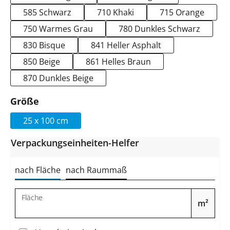
585 Schwarz
710 Khaki
715 Orange
750 Warmes Grau
780 Dunkles Schwarz
830 Bisque
841 Heller Asphalt
850 Beige
861 Helles Braun
870 Dunkles Beige
auswählen
Größe
25 x 100 cm
Verpackungseinheiten-Helfer
nach Fläche
nach Raummaß
Fläche
m²