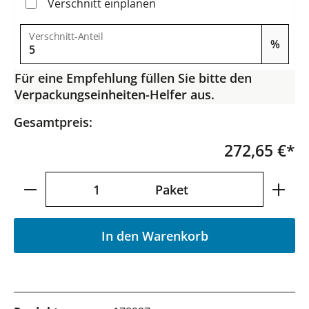
Verschnitt einplanen
Verschnitt-Anteil
%
Für eine Empfehlung füllen Sie bitte den
Verpackungseinheiten-Helfer aus.
Gesamtpreis:
272,65 €*
Produkt Anzahl: Gib den gewünschten Wer
Paket
In den Warenkorb