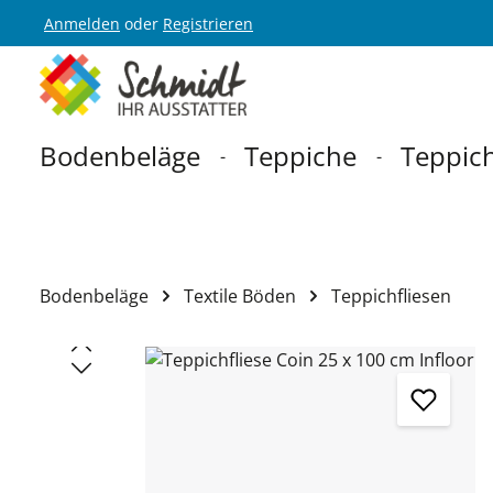
Anmelden
oder
Registrieren
Zur Hauptnavigation springen
Bodenbeläge
Teppiche
Teppich
Bodenbeläge
Textile Böden
Teppichfliesen
Bildergalerie überspringen