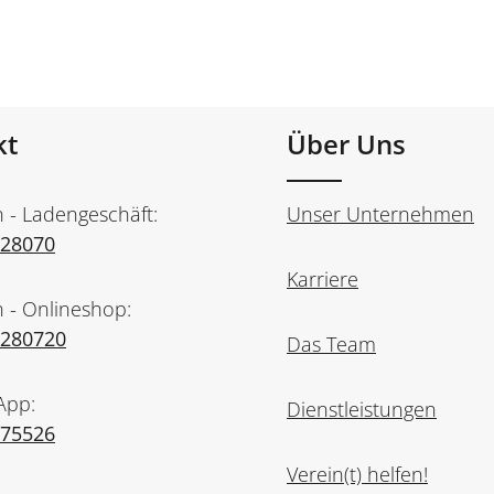
kt
Über Uns
n - Ladengeschäft:
Unser Unternehmen
728070
Karriere
n - Onlineshop:
7280720
Das Team
App:
Dienstleistungen
975526
Verein(t) helfen!