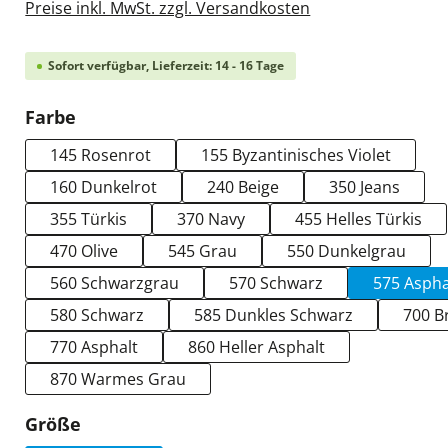
Preise inkl. MwSt. zzgl. Versandkosten
Sofort verfügbar, Lieferzeit: 14 - 16 Tage
auswählen
Farbe
145 Rosenrot
155 Byzantinisches Violet
160 Dunkelrot
240 Beige
350 Jeans
355 Türkis
370 Navy
455 Helles Türkis
470 Olive
545 Grau
550 Dunkelgrau
560 Schwarzgrau
570 Schwarz
575 Aspha
580 Schwarz
585 Dunkles Schwarz
700 B
770 Asphalt
860 Heller Asphalt
870 Warmes Grau
auswählen
Größe