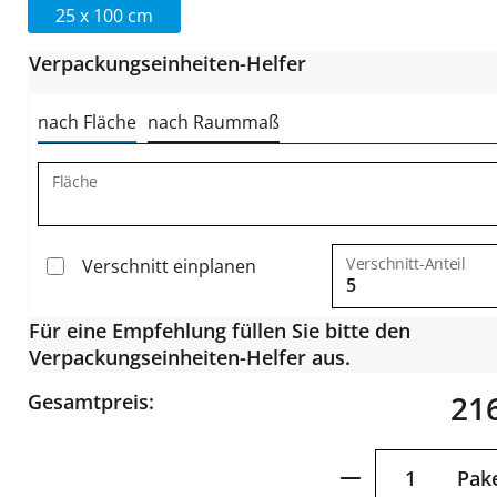
25 x 100 cm
Verpackungseinheiten-Helfer
nach Fläche
nach Raummaß
Fläche
Verschnitt-Anteil
Verschnitt einplanen
Für eine Empfehlung füllen Sie bitte den
Verpackungseinheiten-Helfer aus.
216
Gesamtpreis:
Produkt Anzah
Pak