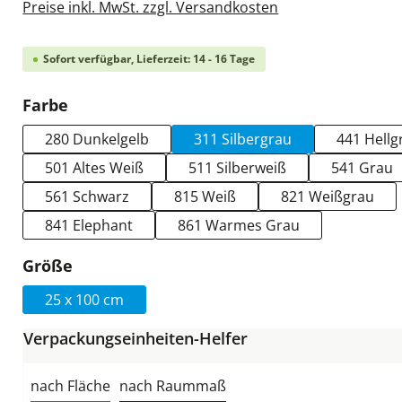
Preise inkl. MwSt. zzgl. Versandkosten
Sofort verfügbar, Lieferzeit: 14 - 16 Tage
auswählen
Farbe
280 Dunkelgelb
311 Silbergrau
441 Hellg
501 Altes Weiß
511 Silberweiß
541 Grau
561 Schwarz
815 Weiß
821 Weißgrau
841 Elephant
861 Warmes Grau
auswählen
Größe
25 x 100 cm
Verpackungseinheiten-Helfer
nach Fläche
nach Raummaß