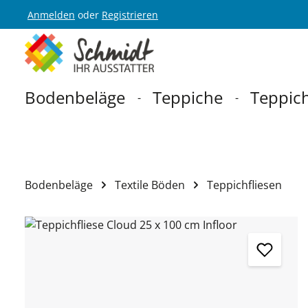
Anmelden
oder
Registrieren
Zur Hauptnavigation springen
Bodenbeläge
Teppiche
Teppich
Bodenbeläge
Textile Böden
Teppichfliesen
Bildergalerie überspringen