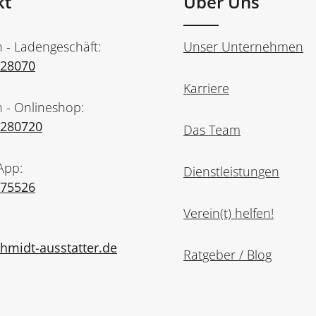
kt
Über Uns
n - Ladengeschäft:
Unser Unternehmen
728070
Karriere
n - Onlineshop:
7280720
Das Team
App:
Dienstleistungen
975526
Verein(t) helfen!
midt-ausstatter.de
Ratgeber / Blog