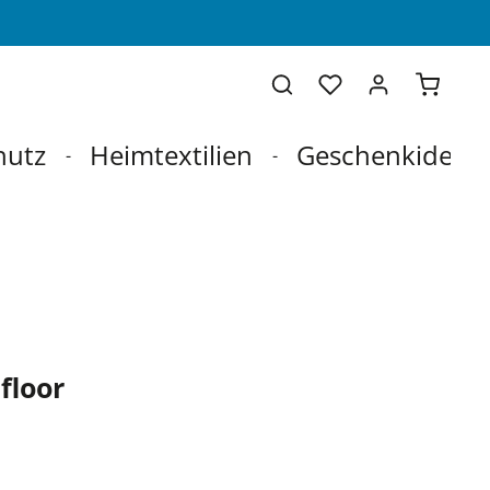
Warenko
hutz
Heimtextilien
Geschenkideen
floor