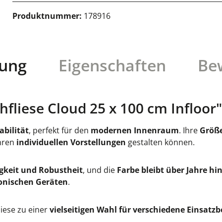
Produktnummer:
178916
bung
Eigenschaften
Be
fliese Cloud 25 x 100 cm Infloor"
abilität
, perfekt für den
modernen Innenraum
. Ihre
Größe
Ihren
individuellen Vorstellungen
gestalten können.
gkeit und Robustheit
, und die
Farbe bleibt über Jahre hi
onischen Geräten
.
iese zu einer
vielseitigen Wahl für verschiedene Einsatzb