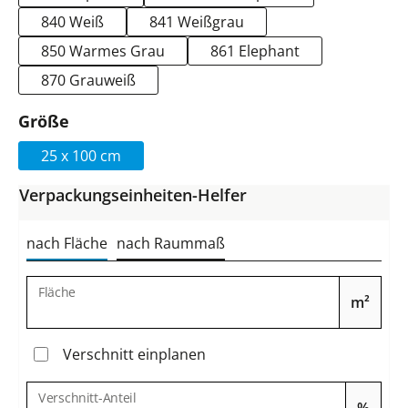
840 Weiß
841 Weißgrau
850 Warmes Grau
861 Elephant
870 Grauweiß
auswählen
Größe
25 x 100 cm
Verpackungseinheiten-Helfer
nach Fläche
nach Raummaß
Fläche
m²
Verschnitt einplanen
Verschnitt-Anteil