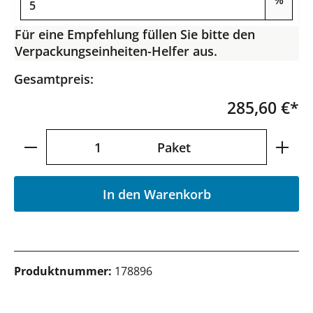
%
Für eine Empfehlung füllen Sie bitte den
Verpackungseinheiten-Helfer aus.
Gesamtpreis:
285,60 €*
Produkt Anzahl: Gib den gewünschten Wer
Paket
In den Warenkorb
Produktnummer:
178896