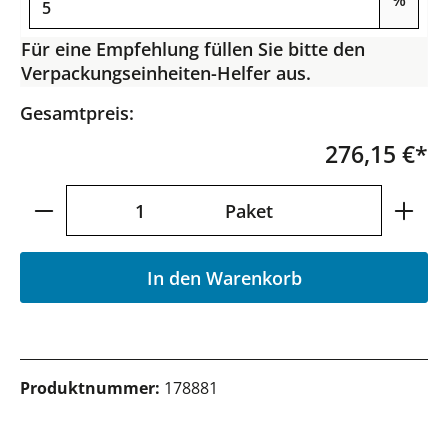
%
Für eine Empfehlung füllen Sie bitte den
Verpackungseinheiten-Helfer aus.
Gesamtpreis:
276,15 €*
Produkt Anzahl: Gib den gewünschten Wer
Paket
In den Warenkorb
Produktnummer:
178881