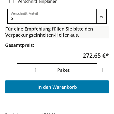
Verschnitt einplanen
Verschnitt-Anteil
%
Für eine Empfehlung füllen Sie bitte den
Verpackungseinheiten-Helfer aus.
Gesamtpreis:
272,65 €*
Produkt Anzahl: Gib den gewünschten Wer
Paket
In den Warenkorb