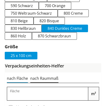
590 Schwarz
700 Orange
750 Weltraum-Schwarz
800 Creme
810 Beige
820 Bisque
830 Hellbraun
840 Dunkles Creme
860 Holz
870 Schwarzbraun
auswählen
Größe
25 x 100 cm
Verpackungseinheiten-Helfer
nach Fläche
nach Raummaß
Fläche
m²