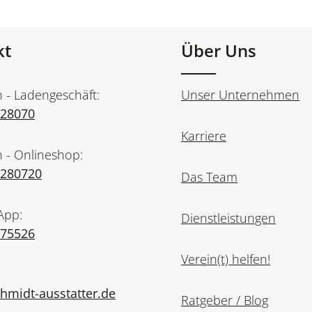
kt
Über Uns
n - Ladengeschäft:
Unser Unternehmen
728070
Karriere
n - Onlineshop:
7280720
Das Team
App:
Dienstleistungen
975526
Verein(t) helfen!
midt-ausstatter.de
Ratgeber / Blog