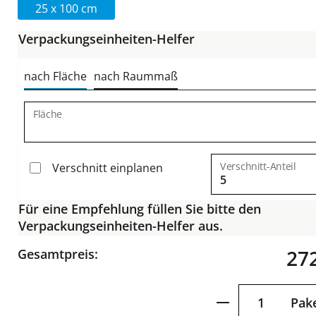
25 x 100 cm
Verpackungseinheiten-Helfer
nach Fläche
nach Raummaß
Fläche
Verschnitt-Anteil
Verschnitt einplanen
Für eine Empfehlung füllen Sie bitte den
Verpackungseinheiten-Helfer aus.
272
Gesamtpreis:
Produkt Anzah
Pak