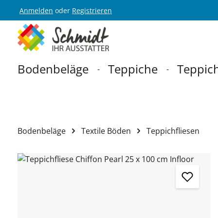
Anmelden
oder
Registrieren
Zur Hauptnavigation springen
Bodenbeläge
Teppiche
Teppich
Bodenbeläge
Textile Böden
Teppichfliesen
Bildergalerie überspringen