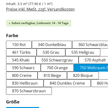
Inhalt:
3.5 m²
(77,90 € / 1 m²)
Preise inkl. MwSt. zzgl. Versandkosten
Sofort verfügbar, Lieferzeit: 14 - 16 Tage
auswählen
Farbe
150 Rot
340 Dunkelblau
360 Schwarzbla
461 Türkis
530 Grau
535 Hellgrau
545 Khaki
550 Schwarzgrau
570 Asphalt
590 Schwarz
700 Orange
750 Weltraum-
800 Creme
810 Beige
820 Bisque
830 Hellbraun
840 Dunkles Creme
860 H
870 Schwarzbraun
auswählen
Größe