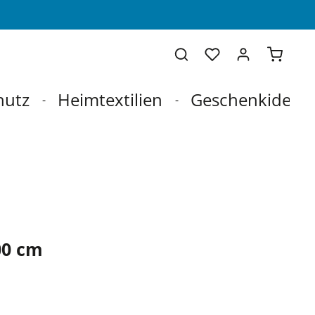
Warenko
hutz
Heimtextilien
Geschenkideen
00 cm