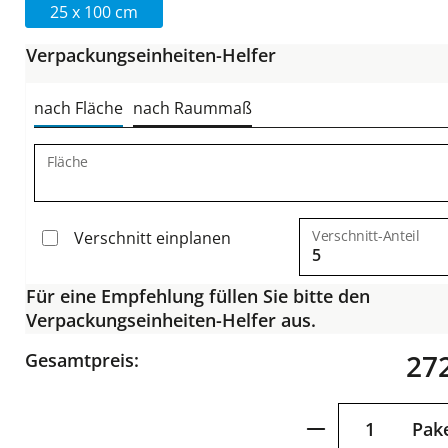
25 x 100 cm
Verpackungseinheiten-Helfer
nach Fläche
nach Raummaß
Fläche
Verschnitt-Anteil
Verschnitt einplanen
Für eine Empfehlung füllen Sie bitte den
Verpackungseinheiten-Helfer aus.
272
Gesamtpreis:
Produkt Anzah
Pak