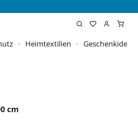
Warenko
hutz
Heimtextilien
Geschenkideen
00 cm