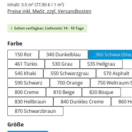
Inhalt:
3.5 m²
(77,90 € / 1 m²)
Preise inkl. MwSt. zzgl. Versandkosten
Sofort verfügbar, Lieferzeit: 14 - 16 Tage
auswählen
Farbe
150 Rot
340 Dunkelblau
360 Schwarzbla
461 Türkis
530 Grau
535 Hellgrau
545 Khaki
550 Schwarzgrau
570 Asphalt
590 Schwarz
700 Orange
750 Weltraum-
800 Creme
810 Beige
820 Bisque
830 Hellbraun
840 Dunkles Creme
860 H
870 Schwarzbraun
auswählen
Größe