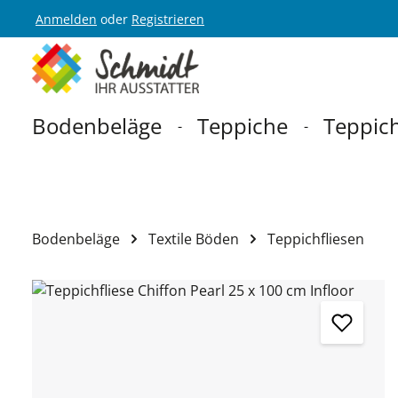
Anmelden
oder
Registrieren
Zur Hauptnavigation springen
Bodenbeläge
Teppiche
Teppich
Bodenbeläge
Textile Böden
Teppichfliesen
Bildergalerie überspringen