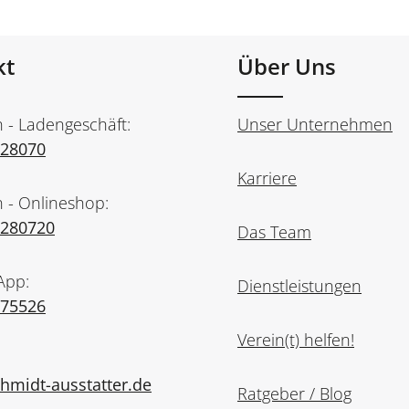
kt
Über Uns
n - Ladengeschäft:
Unser Unternehmen
728070
Karriere
n - Onlineshop:
7280720
Das Team
App:
Dienstleistungen
975526
Verein(t) helfen!
midt-ausstatter.de
Ratgeber / Blog