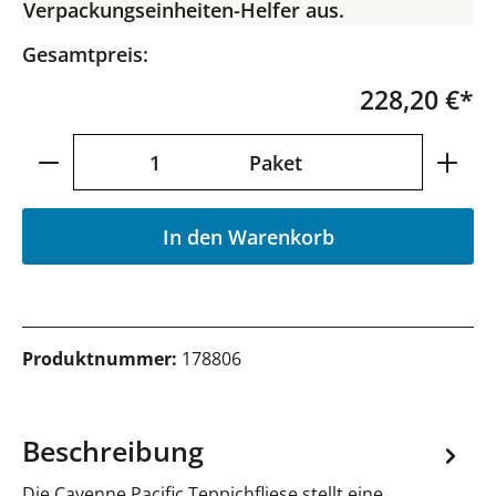
Verpackungseinheiten-Helfer aus.
Gesamtpreis:
228,20 €*
Produkt Anzahl: Gib den gewünschten Wer
Paket
In den Warenkorb
Produktnummer:
178806
Beschreibung
Die Cayenne Pacific Teppichfliese stellt eine